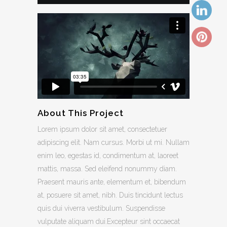
About This Project
Lorem ipsum dolor sit amet, consectetuer
adipiscing elit. Nam cursus. Morbi ut mi. Nullam
enim leo, egestas id, condimentum at, laoreet
mattis, massa. Sed eleifend nonummy diam.
Praesent mauris ante, elementum et, bibendum
at, posuere sit amet, nibh. Duis tincidunt lectus
quis dui viverra vestibulum. Suspendisse
vulputate aliquam dui.Excepteur sint occaecat