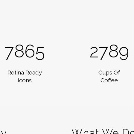
7865
2789
Retina Ready
Cups Of
Icons
Coffee
ny
What We Do