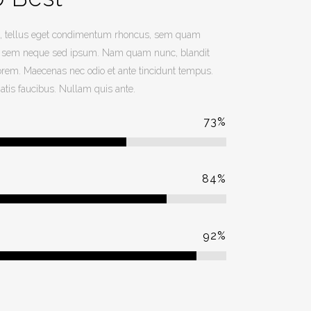
, tellus eget condimentum rhoncus, sem quam
ing sem neque sed ipsum. Nam quam nunc, blandit
, lorem. Maecenas nec odio et ante tincidunt tempus.
atis faucibus. Nullam quis ante.
73
%
84
%
92
%