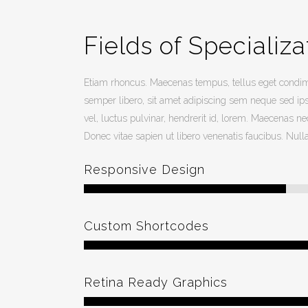
Fields of Specializa
Etiam rhoncus. Maecenas tempus, tellus eget con
semper libero, sit amet adipiscing sem neque sed 
vel, luctus pulvinar, hendrerit id, lorem. Maecenas ne
Donec vitae sapien ut libero venenatis faucibus. Null
Responsive Design
Custom Shortcodes
Retina Ready Graphics