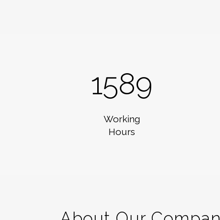
1589
Working
Hours
About Our Compa