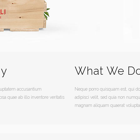
ny
What We Do
voluptatem accusantium
Neque porro quisquam est, qui dol
 quae ab illo inventore veritatis
adipisci velit, sed quia non numq
magnam aliquam quaerat volupta