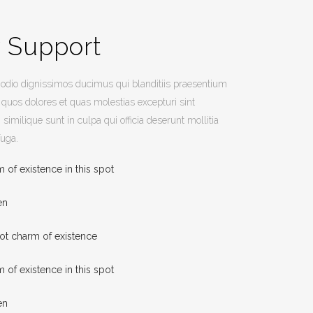
y Support
 odio dignissimos ducimus qui blanditiis praesentium
 quos dolores et quas molestias excepturi sint
 similique sunt in culpa qui officia deserunt mollitia
fuga.
m of existence in this spot
en
pot charm of existence
m of existence in this spot
en