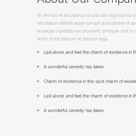
At vero eos et accusamus et iusto odio dignissimos 
voluptatum deleniti atque corrupti quos dolores et qu
occaecati cupiditate non provident, similique sunt in c
animi, id est laborum et dolorum fuga.
Last alone, and feel the charm of existence in t
A wonderful serenity has taken
Charm of existence in this spot charm of exist
Last alone, and feel the charm of existence in t
A wonderful serenity has taken