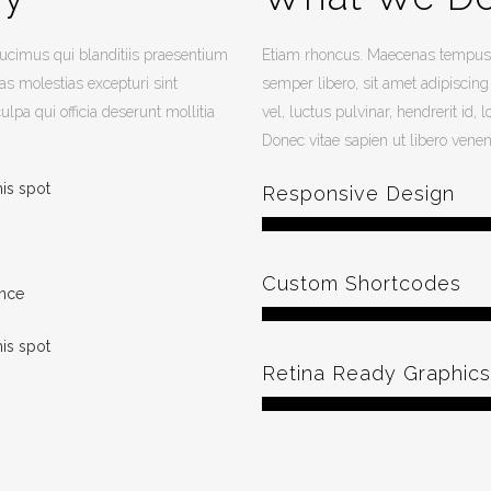
ducimus qui blanditiis praesentium
Etiam rhoncus. Maecenas tempus
as molestias excepturi sint
semper libero, sit amet adipisc
ulpa qui officia deserunt mollitia
vel, luctus pulvinar, hendrerit id
Donec vitae sapien ut libero venen
his spot
Responsive Design
Custom Shortcodes
ence
his spot
Retina Ready Graphics