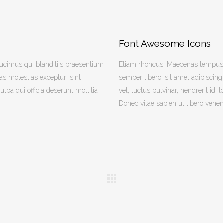
Font Awesome Icons
ducimus qui blanditiis praesentium
Etiam rhoncus. Maecenas tempus
as molestias excepturi sint
semper libero, sit amet adipisc
ulpa qui officia deserunt mollitia
vel, luctus pulvinar, hendrerit id
Donec vitae sapien ut libero venen