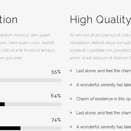
tion
High Qualit
dimentum rhoncus, sem quam
At vero eos et accusamus et iusto
ipsum. Nam quam nunc, blandit
voluptatum deleniti atque corrupti
c odio et ante tincidunt tempus.
occaecati cupiditate non provident,
am quis ante.
animi, id est laborum et dolorum 
Last alone, and feel the char
55
%
A wonderful serenity has tak
64
%
Charm of existence in this s
Last alone, and feel the char
74
%
A wonderful serenity has tak