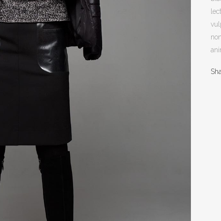
lec
vul
non
ani
Sh