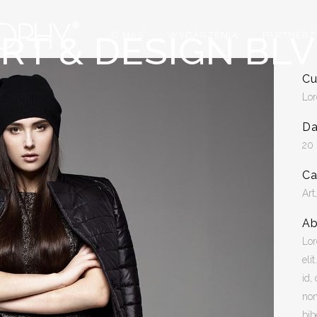
RT & DESIGN BL
O NAS
WYDARZENIA
PARTNERZ
Cu
Lor
Da
20
Ca
Art
Ab
Lor
eli
id,
non
bib