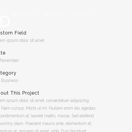
VD
Y
PROJEKTY
GALERIA
KONTAKT
stom Field
em ipsum dolor sit amet
te
 November
tegory
, Business
out This Project
em ipsum dolor sit amet, consectetuer adipiscing
t. Nam cursus. Morbi ut mi. Nullam enim leo, egestas
 condimentum at, laoreet mattis, massa. Sed eleifend
ummy diam. Praesent mauris ante, elementum et,
endum at, posuere sit amet, nibh. Duis tincidunt